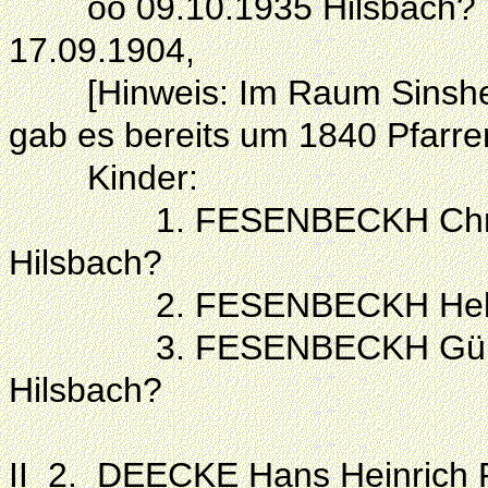
oo 09.10.1935 Hilsbach? 
17.09.1904,
[Hinweis: Im Raum Sinsheim
gab es bereits um 1840 Pfarr
Kinder:
1. FESENBECKH Christa B
Hilsbach?
2. FESENBECKH Helga 
3. FESENBECKH Günther 
Hilsbach?
II 2. DEECKE
Hans
Heinrich 