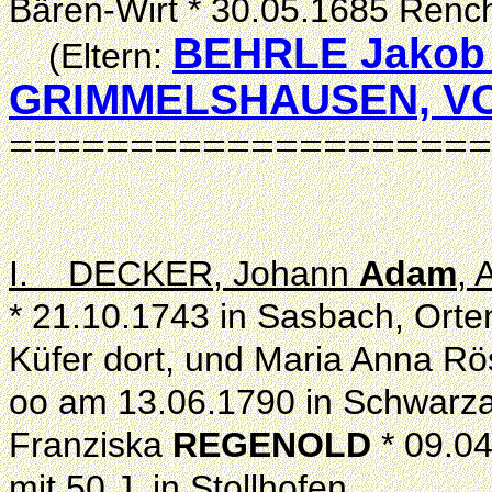
Bären-Wirt * 30.05.1685 Ren
BEHRLE Jakob 
(Eltern:
GRIMMELSHAUSEN, V
====================
I. DECKER, Johann
Adam
, 
* 21.10.1743 in Sasbach, Orte
Küfer dort, und Maria Anna R
oo am 13.06.1790 in Schwarza
Franziska
REGENOLD
* 09.0
mit 50 J. in Stollhofen,