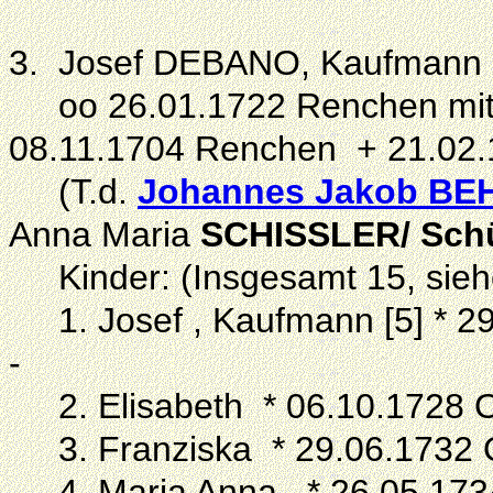
3. Josef DEBANO, Kaufmann 
oo 26.01.1722 Renchen mit 
08.11.1704 Renchen + 21.02.
(T.d.
Johannes
Jakob BE
Anna Maria
SCHISSLER/ Sch
Kinder: (Insgesamt 15, sieh
1. Josef , Kaufmann [5] * 29
-
2. Elisabeth * 06.10.1728 O
3. Franziska * 29.06.1732 O
4. Maria Anna * 26.05.1734