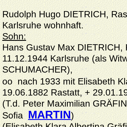
Rudolph Hugo DIETRICH, Rasta
Karlsruhe wohnhaft.
Sohn:
Hans Gustav Max DIETRICH, K
11.12.1944 Karlsruhe (als Witw
SCHUMACHER
),
oo nach 1933 mit Elisabeth Kl
19.06.1882 Rastatt, + 29.01.1
(T.d. Peter Maximilian GRÄF
MARTIN
Sofia
)
(
Elisabeth Klara Albertina Grä