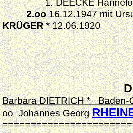
1. DEECKE Hannelore *
2.oo
16.12.1947 mit Ur
KRÜGER
* 12.06.1920
D
Barbara DIETRICH * Baden-
RHEIN
oo Johannes Georg
=======================