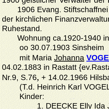
1900 geistlicher Verwalter der
1906 Evang. Stiftschaffnei O
der kirchlichen Finanzverwaltu
Ruhestand.
Wohnung ca.1920-1940 in Ka
oo 30.07.1903 Sinsheim
mit Maria
Johanna
VOGE
04.02.1883 in Rastatt {ev.Rast
,
Nr.9, S.76
+ 14.02.1966 Hilsb
(T.d. Heinrich Karl VOGEL,
Kinder:
1. DEECKE
Elly
Ida 