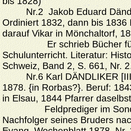
bis 1828)
Nr.2 Jakob Eduard Dändliker
Ordiniert 1832, dann bis 1836
darauf Vikar in Mönchaltorf, 1
Er schrieb Bücher für d
Schulunterricht. Literatur: His
Schweiz, Band 2, S. 661, Nr. 2
Nr.6 Karl DÄNDLIKER [III], r
1878. {in Rorbas?}. Beruf: 184
in Elsau, 1844 Pfarrer daselbs
Feldprediger im Sonderb
Nachfolger seines Bruders nach
Evang. Wochenblatt 1878, Nr. 