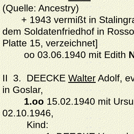
(Quelle: Ancestry)
+ 1943 vermißt in Stalingrad
dem Soldatenfriedhof in Ross
Platte 15, verzeichnet]
oo 03.06.1940 mit Edith
II 3. DEECKE
Walter
Adolf, e
in Goslar,
1.oo
15.02.1940 mit Urs
02.10.1946,
Kind: