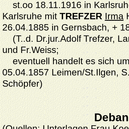
st.oo 18.11.1916 in Karlsruhe
Karlsruhe mit
TREFZER
Irma
H
26.04.1885 in Gernsbach, + 18
(T..d. Dr.jur.Adolf Trefzer, L
und Fr.Weiss;
eventuell handelt es sich u
05.04.1857 Leimen/St.Ilgen, S
Schöpfer)
Deban
(Quellen: Unterlagen Frau Koe